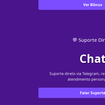
Ver Bônus
💬 Suporte Di
Cha
Suporte direto via Telegram, r
atendimento persona
Falar Suport