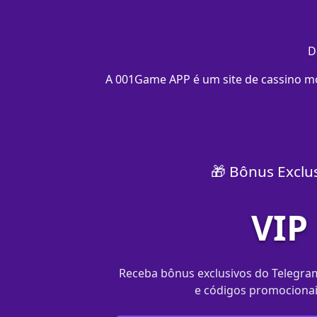
D
A 001Game APP é um site de cassino mo
🎁 Bônus Exclu
VIP
Receba bônus exclusivos do Telegra
e códigos promocionai