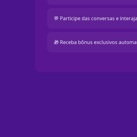
💬 Participe das conversas e interaj
🎁 Receba bônus exclusivos autom