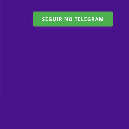
SEGUIR NO TELEGRAM