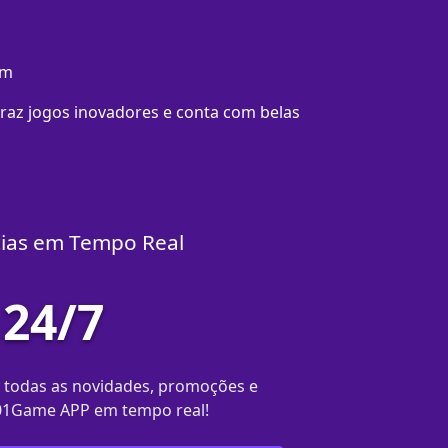
am
raz jogos inovadores e conta com belas
cias em Tempo Real
24/7
e todas as novidades, promoções e
01Game APP em tempo real!