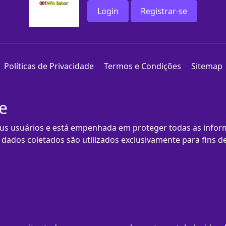
Login
Registrar-se
Políticas de Privacidade
Termos e Condições
Sitemap
de
seus usuários e está empenhada em proteger todas as info
dados coletados são utilizados exclusivamente para fins d