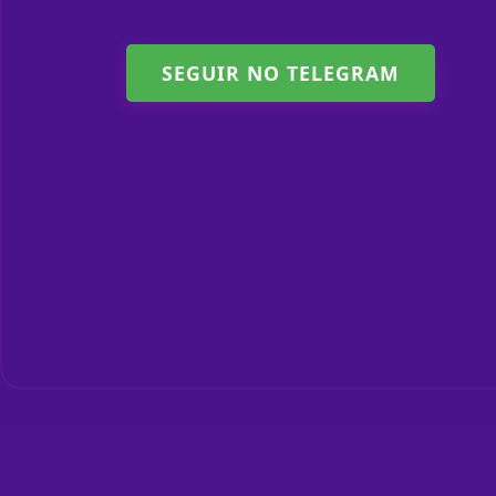
SEGUIR NO TELEGRAM