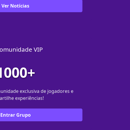
Ver Notícias
Comunidade VIP
1000+
unidade exclusiva de jogadores e
rtilhe experiências!
Entrar Grupo