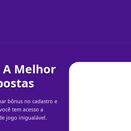
r A Melhor
postas
har bônus no cadastro e
você tem acesso a
e jogo inigualável.