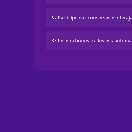
💬 Participe das conversas e interaj
🎁 Receba bônus exclusivos autom