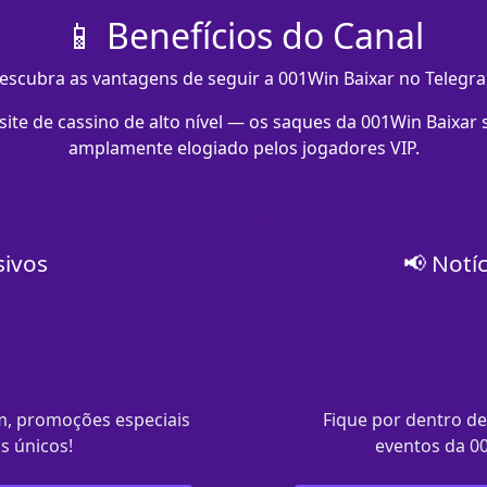
📱 Benefícios do Canal
escubra as vantagens de seguir a 001Win Baixar no Telegr
site de cassino de alto nível — os saques da 001Win Baixar s
amplamente elogiado pelos jogadores VIP.
sivos
📢 Notí
m, promoções especiais
Fique por dentro d
s únicos!
eventos da 0