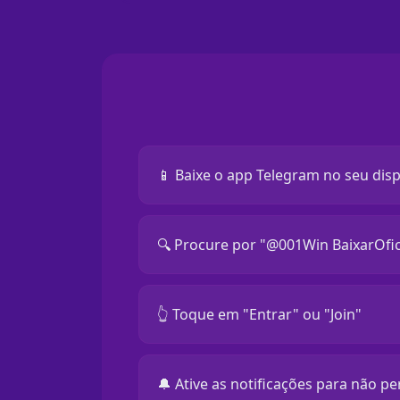
📱 Baixe o app Telegram no seu disp
🔍 Procure por "@001Win BaixarOfic
👆 Toque em "Entrar" ou "Join"
🔔 Ative as notificações para não p