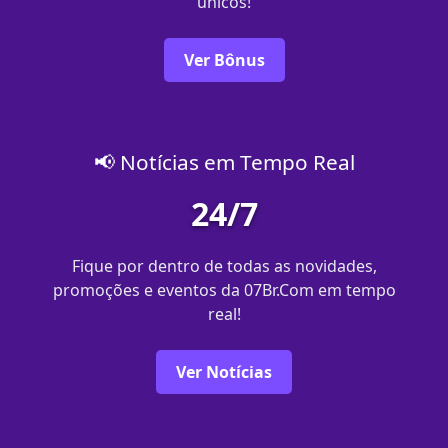
únicos!
Ver Bônus
📢 Notícias em Tempo Real
24/7
Fique por dentro de todas as novidades,
promoções e eventos da 07Br.Com em tempo
real!
Ver Notícias