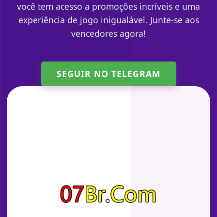
você tem acesso a promoções incríveis e uma
experiência de jogo inigualável. Junte-se aos
vencedores agora!
SEGUIR NO TELEGRAM