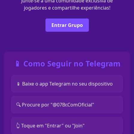
Junte-se a uma comunidade exclusiva de
jogadores e compartilhe experiências!
Entrar Grupo
📱 Como Seguir no Telegram
📱 Baixe o app Telegram no seu dispositivo
🔍 Procure por "@07Br.ComOficial"
👆 Toque em "Entrar" ou "Join"