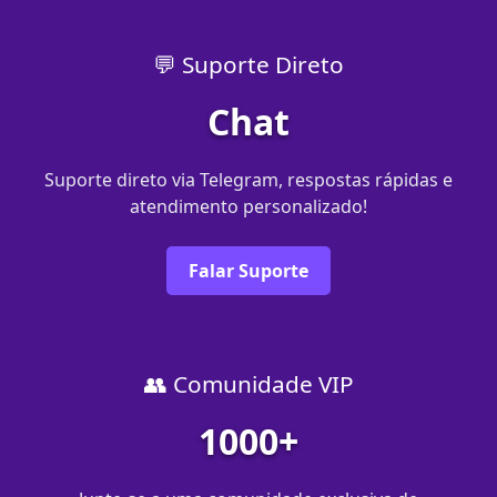
💬 Suporte Direto
Chat
Suporte direto via Telegram, respostas rápidas e
atendimento personalizado!
Falar Suporte
👥 Comunidade VIP
1000+