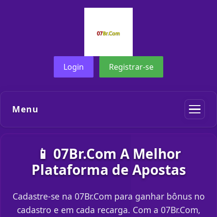
Login
Registrar-se
Menu
📱 07Br.Com A Melhor
Plataforma de Apostas
Cadastre-se na 07Br.Com para ganhar bônus no
cadastro e em cada recarga. Com a 07Br.Com,