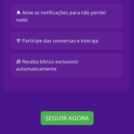
🔔 Ative as notificações para não perder
nada
💬 Participe das conversas e interaja
🎁 Receba bônus exclusivos
automaticamente
SEGUIR AGORA