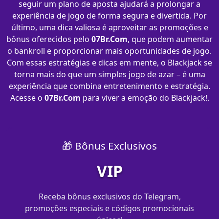
seguir um plano de aposta ajudará a prolongar a
experiência de jogo de forma segura e divertida. Por
último, uma dica valiosa é aproveitar as promoções e
bônus oferecidos pelo
07Br.Com
, que podem aumentar
o bankroll e proporcionar mais oportunidades de jogo.
Com essas estratégias e dicas em mente, o Blackjack se
torna mais do que um simples jogo de azar – é uma
experiência que combina entretenimento e estratégia.
Acesse o
07Br.Com
para viver a emoção do Blackjack!.
🎁 Bônus Exclusivos
VIP
Receba bônus exclusivos do Telegram,
promoções especiais e códigos promocionais