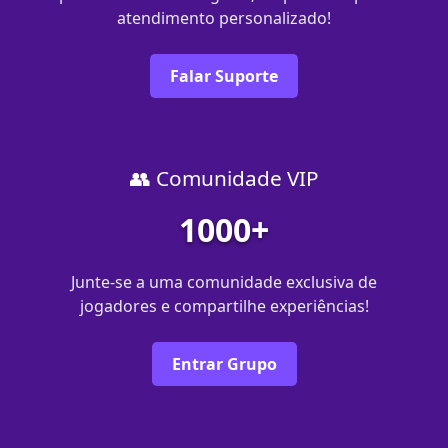
atendimento personalizado!
Falar Suporte
👥 Comunidade VIP
1000+
Junte-se a uma comunidade exclusiva de
jogadores e compartilhe experiências!
Entrar Grupo