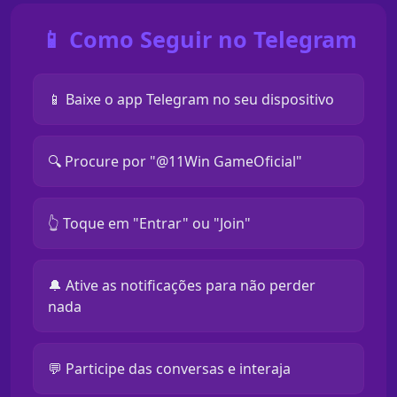
📱 Como Seguir no Telegram
📱 Baixe o app Telegram no seu dispositivo
🔍 Procure por "@11Win GameOficial"
👆 Toque em "Entrar" ou "Join"
🔔 Ative as notificações para não perder
nada
💬 Participe das conversas e interaja