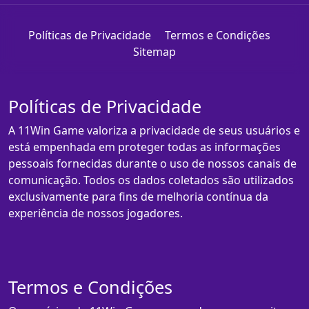
Políticas de Privacidade
Termos e Condições
Sitemap
Políticas de Privacidade
A 11Win Game valoriza a privacidade de seus usuários e
está empenhada em proteger todas as informações
pessoais fornecidas durante o uso de nossos canais de
comunicação. Todos os dados coletados são utilizados
exclusivamente para fins de melhoria contínua da
experiência de nossos jogadores.
Termos e Condições