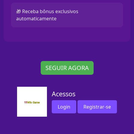
🎁 Receba bônus exclusivos
automaticamente
SEGUIR AGORA
Acessos
Login
Registrar-se