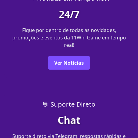
24/7
Fique por dentro de todas as novidades,
promoções e eventos da 11Win Game em tempo
real!
Ver Notícias
💬 Suporte Direto
Chat
Suporte direto via Telegram, respostas rápidas e