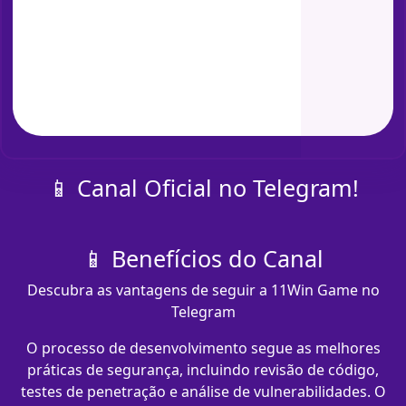
📱 Canal Oficial no Telegram!
📱 Benefícios do Canal
Descubra as vantagens de seguir a 11Win Game no
Telegram
O processo de desenvolvimento segue as melhores
práticas de segurança, incluindo revisão de código,
testes de penetração e análise de vulnerabilidades. O