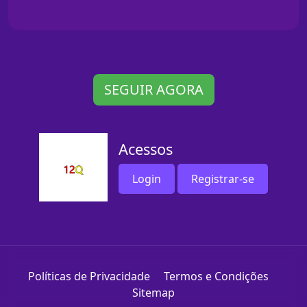
SEGUIR AGORA
Acessos
Login
Registrar-se
Políticas de Privacidade
Termos e Condições
Sitemap