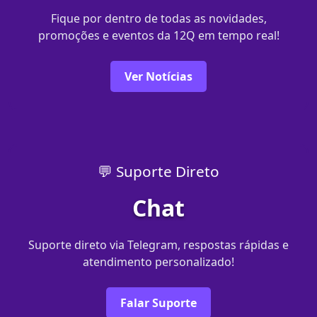
Fique por dentro de todas as novidades,
promoções e eventos da 12Q em tempo real!
Ver Notícias
💬 Suporte Direto
Chat
Suporte direto via Telegram, respostas rápidas e
atendimento personalizado!
Falar Suporte