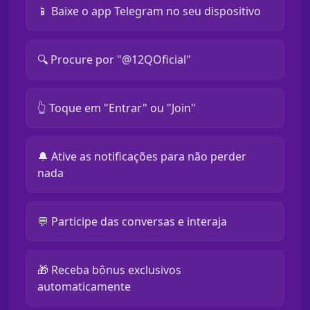
📱 Baixe o app Telegram no seu dispositivo
🔍 Procure por "@12QOficial"
👆 Toque em "Entrar" ou "Join"
🔔 Ative as notificações para não perder
nada
💬 Participe das conversas e interaja
🎁 Receba bônus exclusivos
automaticamente