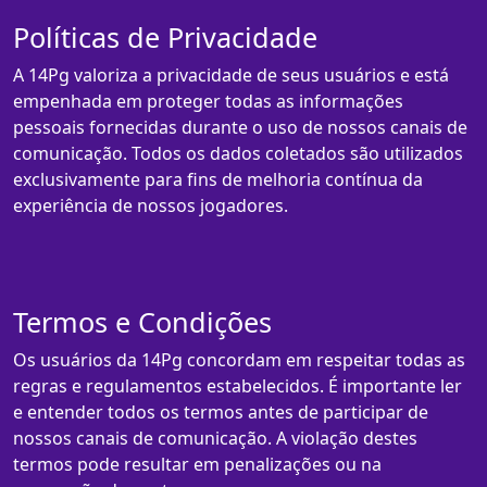
Políticas de Privacidade
A 14Pg valoriza a privacidade de seus usuários e está
empenhada em proteger todas as informações
pessoais fornecidas durante o uso de nossos canais de
comunicação. Todos os dados coletados são utilizados
exclusivamente para fins de melhoria contínua da
experiência de nossos jogadores.
Termos e Condições
Os usuários da 14Pg concordam em respeitar todas as
regras e regulamentos estabelecidos. É importante ler
e entender todos os termos antes de participar de
nossos canais de comunicação. A violação destes
termos pode resultar em penalizações ou na