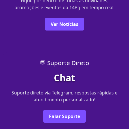
Fique por dentro de todas as novidades,
promoções e eventos da 14Pg em tempo real!
Ver Notícias
💬 Suporte Direto
Chat
Suporte direto via Telegram, respostas rápidas e
atendimento personalizado!
Falar Suporte