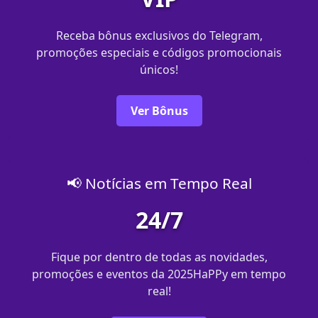
Receba bônus exclusivos do Telegram,
promoções especiais e códigos promocionais
únicos!
Ver Bônus
📢 Notícias em Tempo Real
24/7
Fique por dentro de todas as novidades,
promoções e eventos da 2025HaPPy em tempo
real!