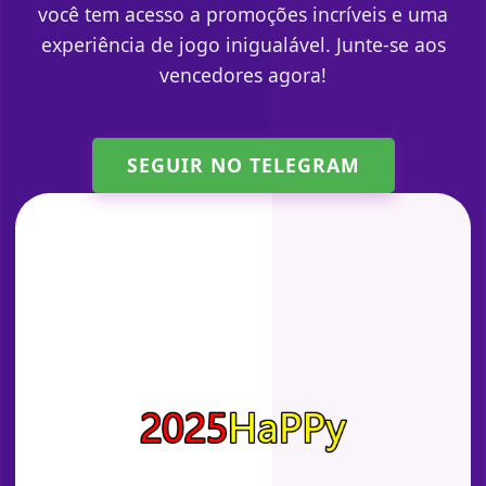
você tem acesso a promoções incríveis e uma
experiência de jogo inigualável. Junte-se aos
vencedores agora!
SEGUIR NO TELEGRAM