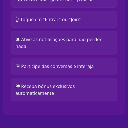
👆 Toque em "Entrar" ou "Join"
🔔 Ative as notificações para não perder
nada
💬 Participe das conversas e interaja
🎁 Receba bônus exclusivos
automaticamente