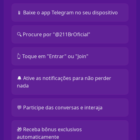
📱 Baixe o app Telegram no seu dispositivo
🔍 Procure por "@211BrOficial"
👆 Toque em "Entrar" ou "Join"
🔔 Ative as notificações para não perder
nada
💬 Participe das conversas e interaja
🎁 Receba bônus exclusivos
automaticamente