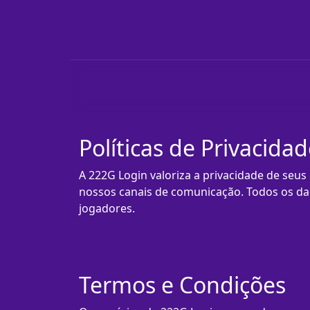
Políticas de Privacida
A 222G Login valoriza a privacidade de seu
nossos canais de comunicação. Todos os dad
jogadores.
Termos e Condições