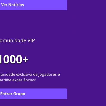
Ver Notícias
Comunidade VIP
1000+
unidade exclusiva de jogadores e
rtilhe experiências!
Entrar Grupo