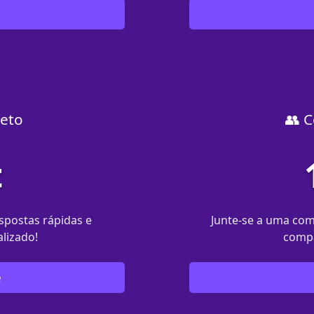
reto
👥 
t
espostas rápidas e
Junte-se a uma com
lizado!
compa
e