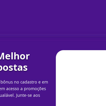
 Melhor
postas
 bônus no cadastro e em
tem acesso a promoções
ualável. Junte-se aos