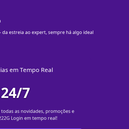
m
 da estreia ao expert, sempre há algo ideal
cias em Tempo Real
24/7
e todas as novidades, promoções e
222G Login em tempo real!