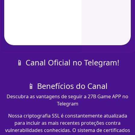
📱 Canal Oficial no Telegram!
📱 Benefícios do Canal
Descubra as vantagens de seguir a 27B Game APP no
Telegram
Nossa criptografia SSL é constantemente atualizada
para incluir as mais recentes proteções contra
vulnerabilidades conhecidas. O sistema de certificados