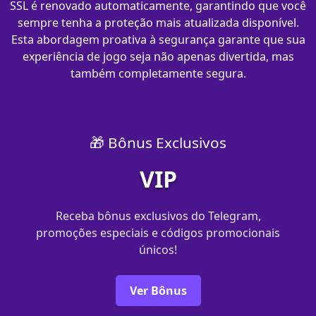
SSL é renovado automaticamente, garantindo que você
sempre tenha a proteção mais atualizada disponível.
Esta abordagem proativa à segurança garante que sua
experiência de jogo seja não apenas divertida, mas
também completamente segura.
🎁 Bônus Exclusivos
VIP
Receba bônus exclusivos do Telegram,
promoções especiais e códigos promocionais
únicos!
Ver Bônus