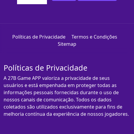
Políticas de Privacidade
Termos e Condições
Sitemap
Políticas de Privacidade
A 27B Game APP valoriza a privacidade de seus
usuários e está empenhada em proteger todas as
informações pessoais fornecidas durante o uso de
nossos canais de comunicação. Todos os dados
coletados são utilizados exclusivamente para fins de
melhoria contínua da experiência de nossos jogadores.