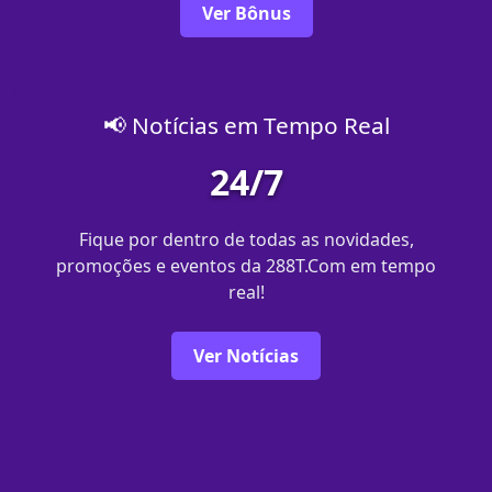
Ver Bônus
📢 Notícias em Tempo Real
24/7
Fique por dentro de todas as novidades,
promoções e eventos da 288T.Com em tempo
real!
Ver Notícias