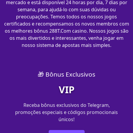
mercado e está disponível 24 horas por dia, 7 dias por
semana, para ajudá-lo com suas dúvidas ou
preocupações. Temos todos os nossos jogos
certificados e recompensamos os novos membros com
os melhores bônus 288T.Com casino. Nossos jogos são
os mais divertidos e interessantes, venha jogar em
nosso sistema de apostas mais simples.
🎁 Bônus Exclusivos
VIP
Receba bônus exclusivos do Telegram,
promoções especiais e códigos promocionais
únicos!