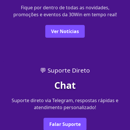
Fique por dentro de todas as novidades,
promoções e eventos da 30Win em tempo real!
Ver Notícias
💬 Suporte Direto
Chat
Suporte direto via Telegram, respostas rápidas e
atendimento personalizado!
Falar Suporte