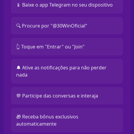
📱 Baixe o app Telegram no seu dispositivo
🔍 Procure por "@30WinOficial"
👆 Toque em "Entrar" ou "Join"
🔔 Ative as notificações para não perder
nada
💬 Participe das conversas e interaja
🎁 Receba bônus exclusivos
automaticamente