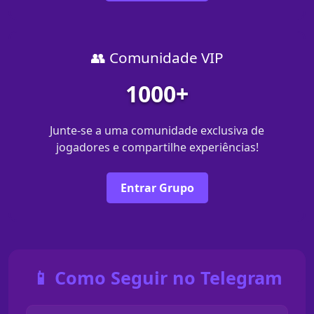
👥 Comunidade VIP
1000+
Junte-se a uma comunidade exclusiva de
jogadores e compartilhe experiências!
Entrar Grupo
📱 Como Seguir no Telegram