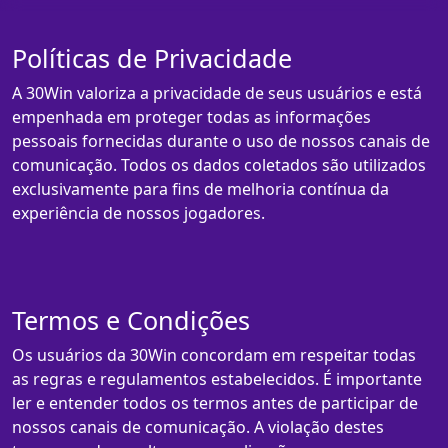
Políticas de Privacidade
A 30Win valoriza a privacidade de seus usuários e está
empenhada em proteger todas as informações
pessoais fornecidas durante o uso de nossos canais de
comunicação. Todos os dados coletados são utilizados
exclusivamente para fins de melhoria contínua da
experiência de nossos jogadores.
Termos e Condições
Os usuários da 30Win concordam em respeitar todas
as regras e regulamentos estabelecidos. É importante
ler e entender todos os termos antes de participar de
nossos canais de comunicação. A violação destes