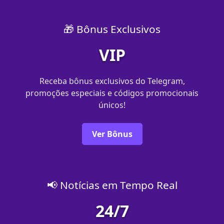
🎁 Bônus Exclusivos
VIP
Receba bônus exclusivos do Telegram,
promoções especiais e códigos promocionais
únicos!
Ver Bônus
📢 Notícias em Tempo Real
24/7