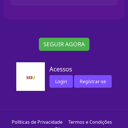
SEGUIR AGORA
Acessos
Login
Registrar-se
Políticas de Privacidade
Termos e Condições