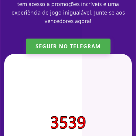
tem acesso a promoções incríveis e uma
experiência de jogo inigualável. Junte-se aos
vencedores agora!
SEGUIR NO TELEGRAM