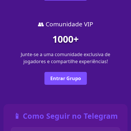
👥 Comunidade VIP
1000+
Junte-se a uma comunidade exclusiva de
jogadores e compartilhe experiências!
Entrar Grupo
📱 Como Seguir no Telegram