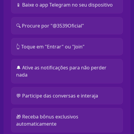
📱 Baixe o app Telegram no seu dispositivo
🔍 Procure por "@3539Oficial"
👆 Toque em "Entrar" ou "Join"
🔔 Ative as notificações para não perder
nada
💬 Participe das conversas e interaja
🎁 Receba bônus exclusivos
automaticamente