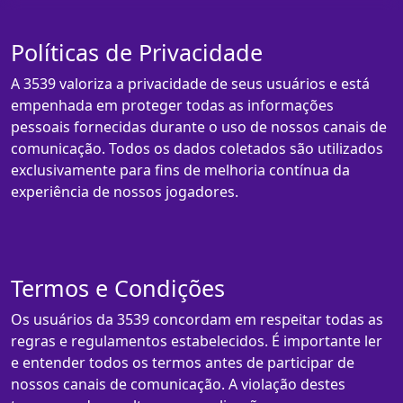
Políticas de Privacidade
A 3539 valoriza a privacidade de seus usuários e está
empenhada em proteger todas as informações
pessoais fornecidas durante o uso de nossos canais de
comunicação. Todos os dados coletados são utilizados
exclusivamente para fins de melhoria contínua da
experiência de nossos jogadores.
Termos e Condições
Os usuários da 3539 concordam em respeitar todas as
regras e regulamentos estabelecidos. É importante ler
e entender todos os termos antes de participar de
nossos canais de comunicação. A violação destes