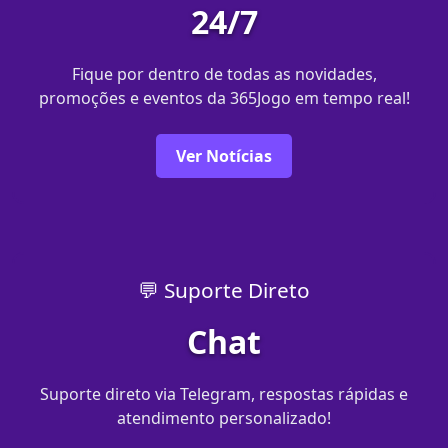
24/7
Fique por dentro de todas as novidades,
promoções e eventos da 365Jogo em tempo real!
Ver Notícias
💬 Suporte Direto
Chat
Suporte direto via Telegram, respostas rápidas e
atendimento personalizado!