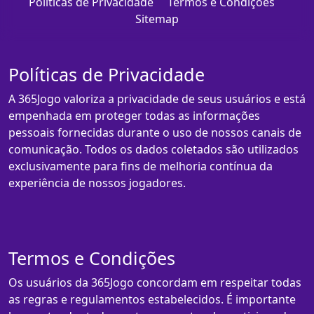
Políticas de Privacidade
Termos e Condições
Sitemap
Políticas de Privacidade
A 365Jogo valoriza a privacidade de seus usuários e está
empenhada em proteger todas as informações
pessoais fornecidas durante o uso de nossos canais de
comunicação. Todos os dados coletados são utilizados
exclusivamente para fins de melhoria contínua da
experiência de nossos jogadores.
Termos e Condições
Os usuários da 365Jogo concordam em respeitar todas
as regras e regulamentos estabelecidos. É importante