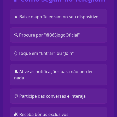
📱 Baixe o app Telegram no seu dispositivo
🔍 Procure por "@365JogoOficial"
👆 Toque em "Entrar" ou "Join"
🔔 Ative as notificações para não perder
nada
💬 Participe das conversas e interaja
🎁 Receba bônus exclusivos