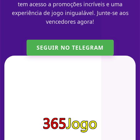
tem acesso a promoções incríveis e uma
experiência de jogo inigualável. Junte-se aos
vencedores agora!
SEGUIR NO TELEGRAM