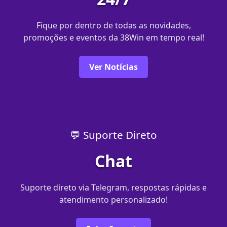
Fique por dentro de todas as novidades,
promoções e eventos da 38Win em tempo real!
Ver Notícias
💬 Suporte Direto
Chat
Suporte direto via Telegram, respostas rápidas e
atendimento personalizado!