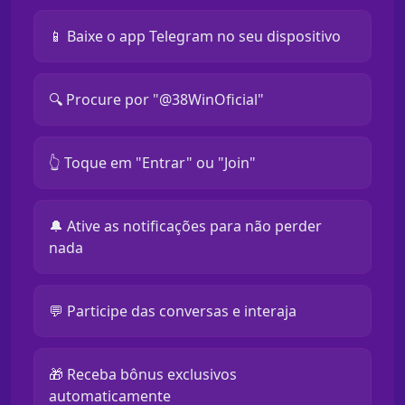
📱 Baixe o app Telegram no seu dispositivo
🔍 Procure por "@38WinOficial"
👆 Toque em "Entrar" ou "Join"
🔔 Ative as notificações para não perder
nada
💬 Participe das conversas e interaja
🎁 Receba bônus exclusivos
automaticamente