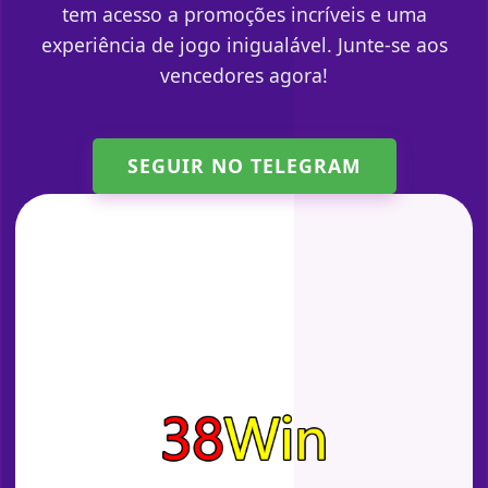
tem acesso a promoções incríveis e uma
experiência de jogo inigualável. Junte-se aos
vencedores agora!
SEGUIR NO TELEGRAM