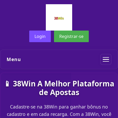
Login
Registrar-se
Menu
📱 38Win A Melhor Plataforma
de Apostas
Cadastre-se na 38Win para ganhar bônus no
cadastro e em cada recarga. Com a 38Win, você