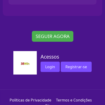
SEGUIR AGORA
Acessos
Login
Registrar-se
Políticas de Privacidade
Termos e Condições