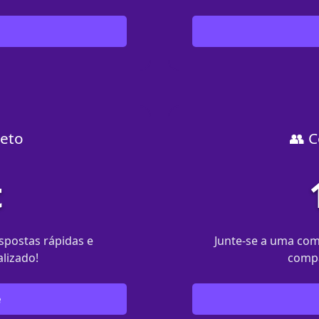
reto
👥 
t
espostas rápidas e
Junte-se a uma com
lizado!
compa
e