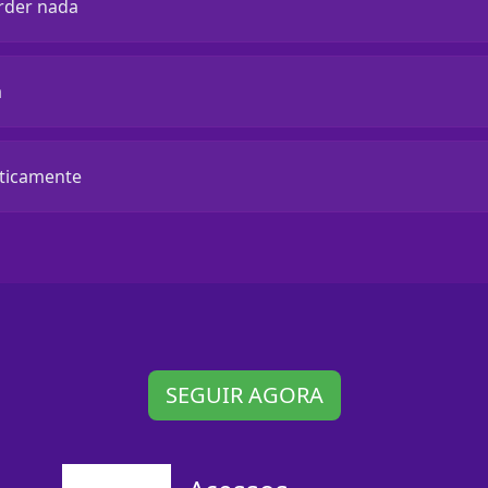
erder nada
a
aticamente
SEGUIR AGORA