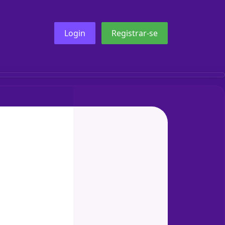
Login
Registrar-se