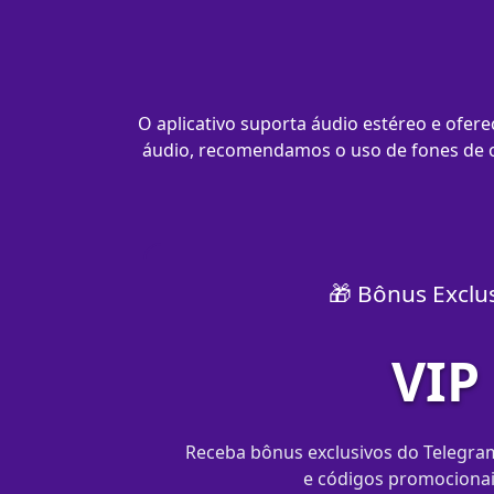
O aplicativo suporta áudio estéreo e ofer
áudio, recomendamos o uso de fones de ou
🎁 Bônus Exclu
VIP
Receba bônus exclusivos do Telegra
e códigos promocionai