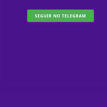
SEGUIR NO TELEGRAM