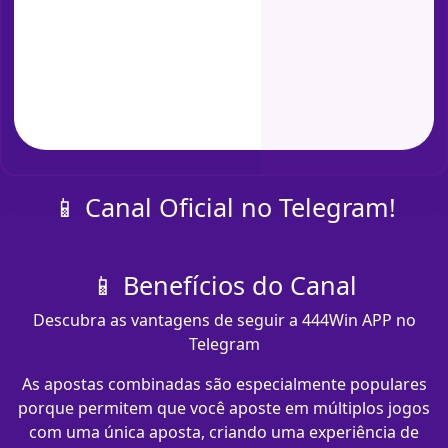
📱 Canal Oficial no Telegram!
📱 Benefícios do Canal
Descubra as vantagens de seguir a 444Win APP no
Telegram
As apostas combinadas são especialmente populares
porque permitem que você aposte em múltiplos jogos
com uma única aposta, criando uma experiência de