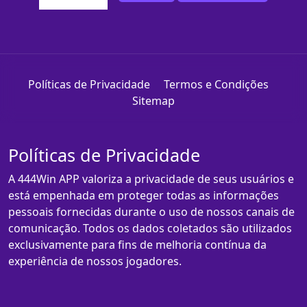
Políticas de Privacidade
Termos e Condições
Sitemap
Políticas de Privacidade
A 444Win APP valoriza a privacidade de seus usuários e
está empenhada em proteger todas as informações
pessoais fornecidas durante o uso de nossos canais de
comunicação. Todos os dados coletados são utilizados
exclusivamente para fins de melhoria contínua da
experiência de nossos jogadores.