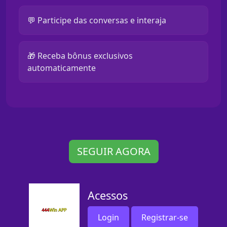
💬 Participe das conversas e interaja
🎁 Receba bônus exclusivos
automaticamente
SEGUIR AGORA
Acessos
Login
Registrar-se