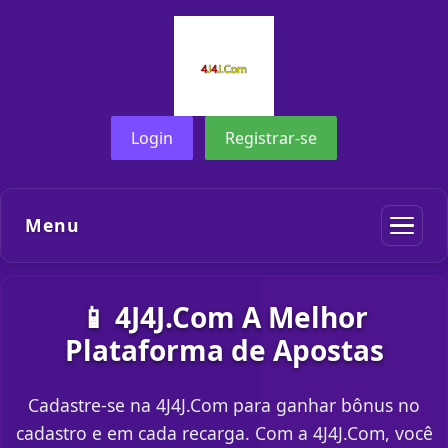
Login
Registrar-se
Menu
📱 4J4J.Com A Melhor
Plataforma de Apostas
Cadastre-se na 4J4J.Com para ganhar bônus no
cadastro e em cada recarga. Com a 4J4J.Com, você