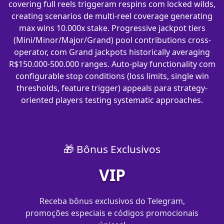
covering full reels triggeram respins com locked wilds,
creating scenarios de multi-reel coverage generating
max wins 10.000x stake. Progressive jackpot tiers
(Mini/Minor/Major/Grand) pool contributions cross-
operator, com Grand jackpots historically averaging
R$150.000-500.000 ranges. Auto-play functionality com
configurable stop conditions (loss limits, single win
thresholds, feature trigger) appeals para strategy-
oriented players testing systematic approaches.
🎁 Bônus Exclusivos
VIP
Receba bônus exclusivos do Telegram,
promoções especiais e códigos promocionais