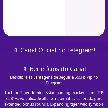
📱 Canal Oficial no Telegram!
📱 Benefícios do Canal
Descubra as vantagens de seguir a 555Fb Vip no
Telegram
Fortune Tiger domina Asian gaming markets com RTP
96.81%, volatilidade alta, e matemática calibrada para
extended bonus rounds. Expanding tiger wild symbols