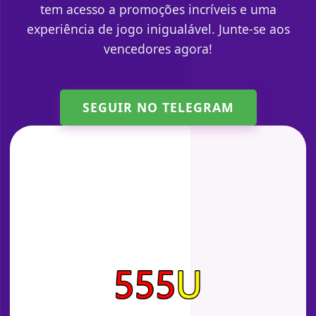
tem acesso a promoções incríveis e uma
experiência de jogo inigualável. Junte-se aos
vencedores agora!
SEGUIR NO TELEGRAM