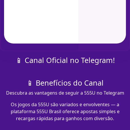
📱 Canal Oficial no Telegram!
📱 Benefícios do Canal
Descubra as vantagens de seguir a 555U no Telegram
Os jogos da 555U são variados e envolventes — a
plataforma 555U Brasil oferece apostas simples e
recargas rápidas para ganhos com diversão.