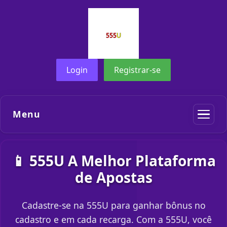
Login
Registrar-se
Menu
📱 555U A Melhor Plataforma
de Apostas
Cadastre-se na 555U para ganhar bônus no
cadastro e em cada recarga. Com a 555U, você