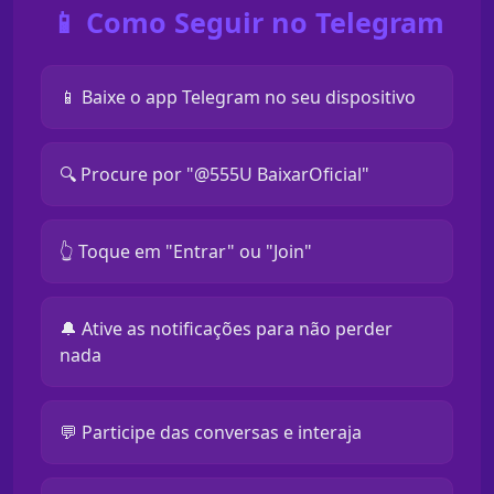
📱 Como Seguir no Telegram
📱 Baixe o app Telegram no seu dispositivo
🔍 Procure por "@555U BaixarOficial"
👆 Toque em "Entrar" ou "Join"
🔔 Ative as notificações para não perder
nada
💬 Participe das conversas e interaja