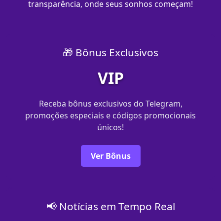
transparência, onde seus sonhos começam!
🎁 Bônus Exclusivos
VIP
Receba bônus exclusivos do Telegram,
promoções especiais e códigos promocionais
únicos!
Ver Bônus
📢 Notícias em Tempo Real