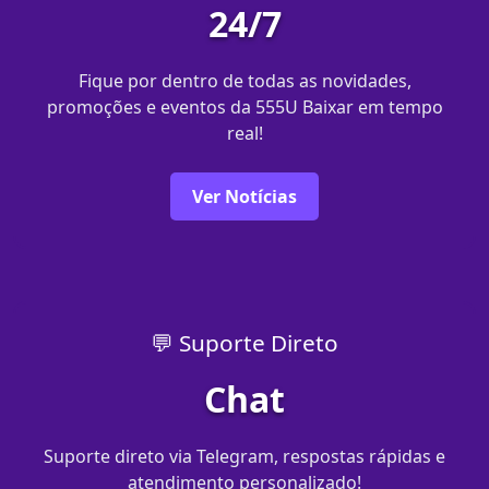
24/7
Fique por dentro de todas as novidades,
promoções e eventos da 555U Baixar em tempo
real!
Ver Notícias
💬 Suporte Direto
Chat
Suporte direto via Telegram, respostas rápidas e
atendimento personalizado!