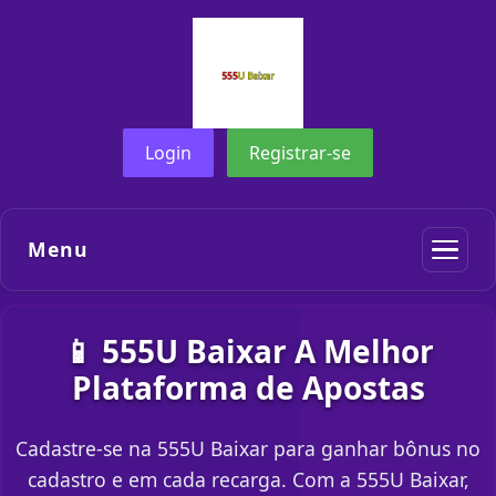
Login
Registrar-se
Menu
📱 555U Baixar A Melhor
Plataforma de Apostas
Cadastre-se na 555U Baixar para ganhar bônus no
cadastro e em cada recarga. Com a 555U Baixar,