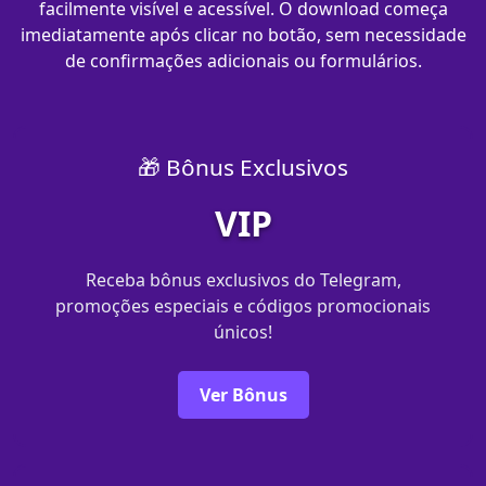
facilmente visível e acessível. O download começa
imediatamente após clicar no botão, sem necessidade
de confirmações adicionais ou formulários.
🎁 Bônus Exclusivos
VIP
Receba bônus exclusivos do Telegram,
promoções especiais e códigos promocionais
únicos!
Ver Bônus