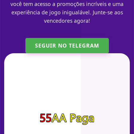
você tem acesso a promoções incríveis e uma
experiência de jogo inigualável. Junte-se aos
vencedores agora!
SEGUIR NO TELEGRAM