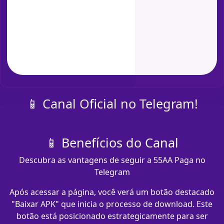
📱 Canal Oficial no Telegram!
📱 Benefícios do Canal
Descubra as vantagens de seguir a 55AA Paga no
Telegram
Após acessar a página, você verá um botão destacado
"Baixar APK" que inicia o processo de download. Este
botão está posicionado estrategicamente para ser