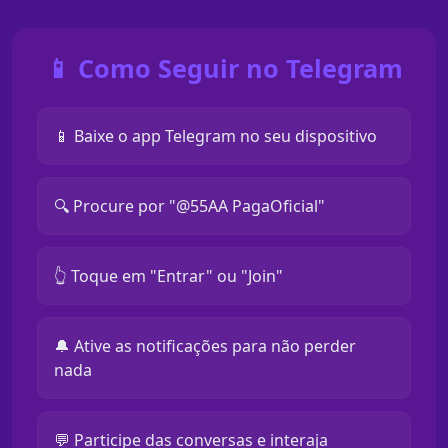
📱 Como Seguir no Telegram
📱 Baixe o app Telegram no seu dispositivo
🔍 Procure por "@55AA PagaOficial"
👆 Toque em "Entrar" ou "Join"
🔔 Ative as notificações para não perder
nada
💬 Participe das conversas e interaja