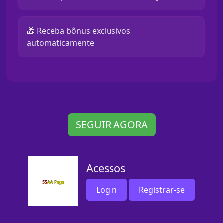
🎁 Receba bônus exclusivos
automaticamente
SEGUIR AGORA
Acessos
Login
Registrar-se