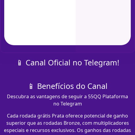
📱 Canal Oficial no Telegram!
📱 Benefícios do Canal
Descubra as vantagens de seguir a 55QQ Plataforma
no Telegram
Cada rodada grátis Prata oferece potencial de ganho
superior que as rodadas Bronze, com multiplicadores
especiais e recursos exclusivos. Os ganhos das rodadas