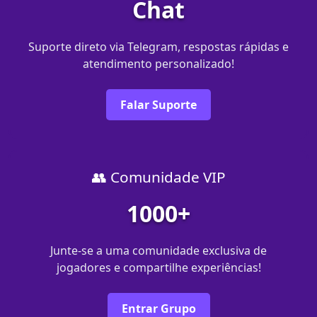
Chat
Suporte direto via Telegram, respostas rápidas e
atendimento personalizado!
Falar Suporte
👥 Comunidade VIP
1000+
Junte-se a uma comunidade exclusiva de
jogadores e compartilhe experiências!
Entrar Grupo