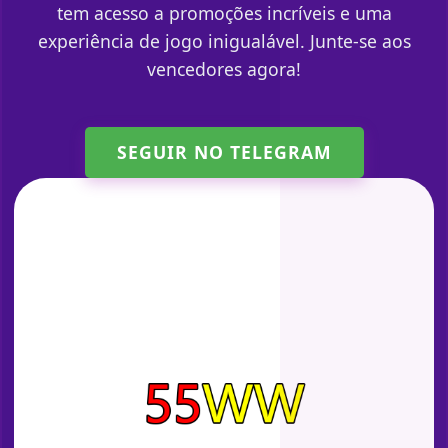
tem acesso a promoções incríveis e uma
experiência de jogo inigualável. Junte-se aos
vencedores agora!
SEGUIR NO TELEGRAM