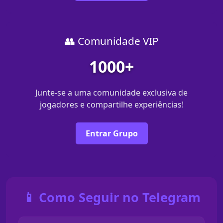
👥 Comunidade VIP
1000+
Junte-se a uma comunidade exclusiva de
jogadores e compartilhe experiências!
Entrar Grupo
📱 Como Seguir no Telegram