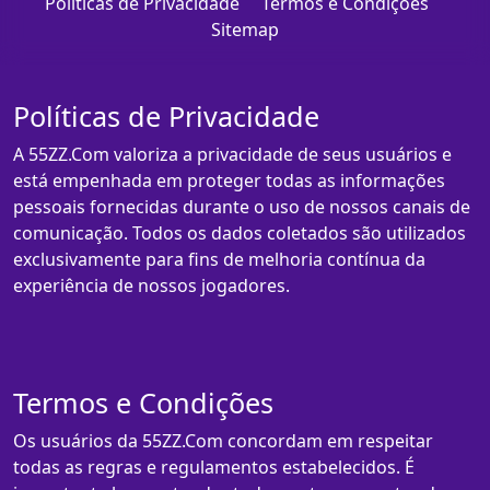
Políticas de Privacidade
Termos e Condições
Sitemap
Políticas de Privacidade
A 55ZZ.Com valoriza a privacidade de seus usuários e
está empenhada em proteger todas as informações
pessoais fornecidas durante o uso de nossos canais de
comunicação. Todos os dados coletados são utilizados
exclusivamente para fins de melhoria contínua da
experiência de nossos jogadores.
Termos e Condições
Os usuários da 55ZZ.Com concordam em respeitar
todas as regras e regulamentos estabelecidos. É