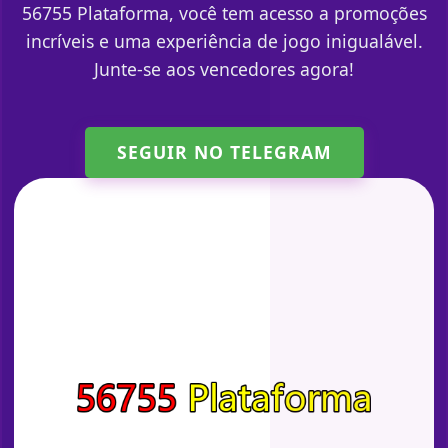
56755 Plataforma, você tem acesso a promoções
incríveis e uma experiência de jogo inigualável.
Junte-se aos vencedores agora!
SEGUIR NO TELEGRAM