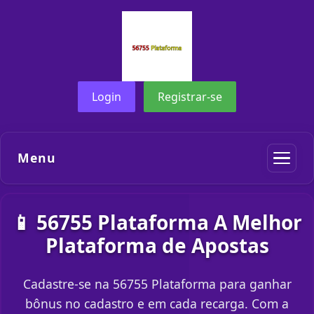
Login
Registrar-se
Menu
📱 56755 Plataforma A Melhor
Plataforma de Apostas
Cadastre-se na 56755 Plataforma para ganhar
bônus no cadastro e em cada recarga. Com a