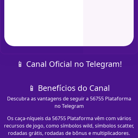
📱 Canal Oficial no Telegram!
📱 Benefícios do Canal
Descubra as vantagens de seguir a 56755 Plataforma
no Telegram
Os caça-níqueis da 56755 Plataforma vêm com vários
recursos de jogo, como símbolos wild, símbolos scatter,
rodadas grátis, rodadas de bônus e multiplicadores.