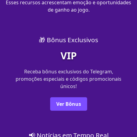
Esses recursos acrescentam emoção e oportunidades
de ganho ao jogo.
🎁 Bônus Exclusivos
VIP
Receba bônus exclusivos do Telegram,
promoções especiais e códigos promocionais
únicos!
Ver Bônus
📢 Notícias em Tempo Real