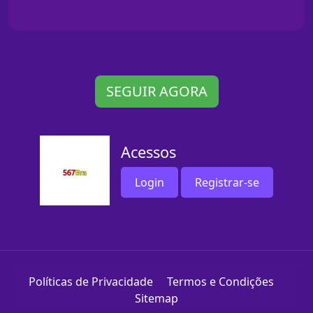
SEGUIR AGORA
Acessos
Login
Registrar-se
Políticas de Privacidade
Termos e Condições
Sitemap