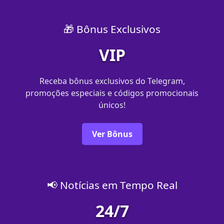
🎁 Bônus Exclusivos
VIP
Receba bônus exclusivos do Telegram,
promoções especiais e códigos promocionais
únicos!
Ver Bônus
📢 Notícias em Tempo Real
24/7