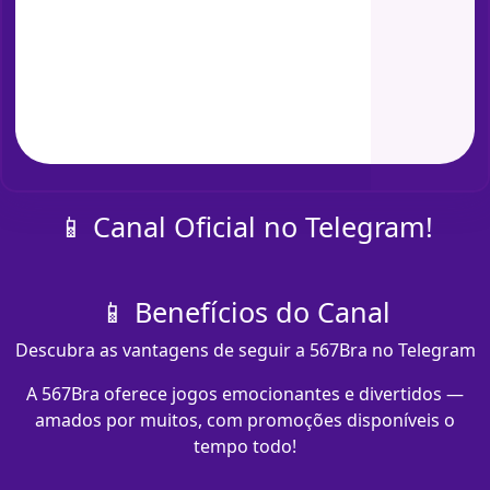
📱 Canal Oficial no Telegram!
📱 Benefícios do Canal
Descubra as vantagens de seguir a 567Bra no Telegram
A 567Bra oferece jogos emocionantes e divertidos —
amados por muitos, com promoções disponíveis o
tempo todo!