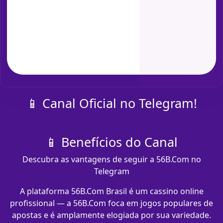
📱 Canal Oficial no Telegram!
📱 Benefícios do Canal
Descubra as vantagens de seguir a 56B.Com no
Telegram
A plataforma 56B.Com Brasil é um cassino online
profissional — a 56B.Com foca em jogos populares de
apostas e é amplamente elogiada por sua variedade.