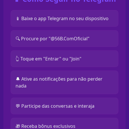
📱 Baixe o app Telegram no seu dispositivo
🔍 Procure por "@56B.ComOficial"
👆 Toque em "Entrar" ou "Join"
🔔 Ative as notificações para não perder
nada
💬 Participe das conversas e interaja
🎁 Receba bônus exclusivos