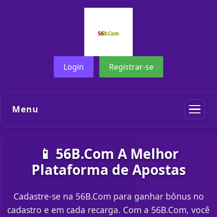
Login
Registrar-se
Menu
📱 56B.Com A Melhor
Plataforma de Apostas
Cadastre-se na 56B.Com para ganhar bônus no
cadastro e em cada recarga. Com a 56B.Com, você