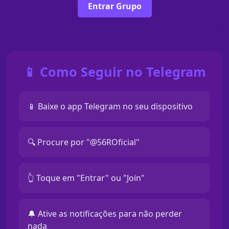
Entrar Grupo
📱 Como Seguir no Telegram
📱 Baixe o app Telegram no seu dispositivo
🔍 Procure por "@56ROficial"
👆 Toque em "Entrar" ou "Join"
🔔 Ative as notificações para não perder
nada