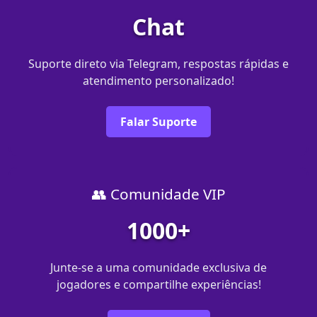
Chat
Suporte direto via Telegram, respostas rápidas e
atendimento personalizado!
Falar Suporte
👥 Comunidade VIP
1000+
Junte-se a uma comunidade exclusiva de
jogadores e compartilhe experiências!