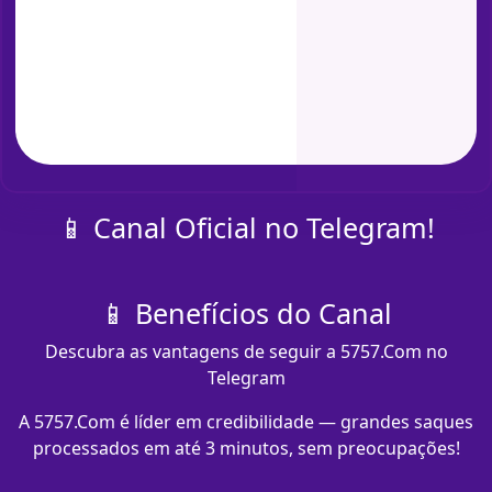
📱 Canal Oficial no Telegram!
📱 Benefícios do Canal
Descubra as vantagens de seguir a 5757.Com no
Telegram
A 5757.Com é líder em credibilidade — grandes saques
processados em até 3 minutos, sem preocupações!