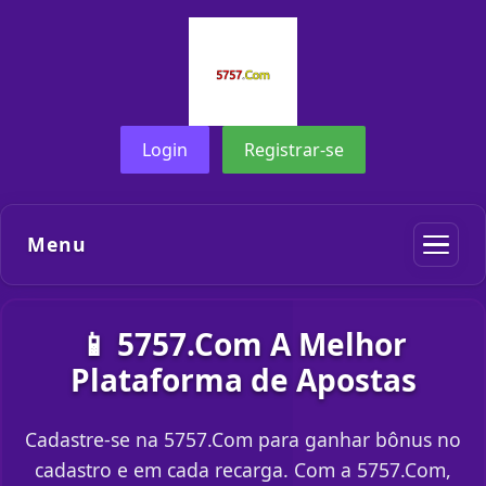
Login
Registrar-se
Menu
📱 5757.Com A Melhor
Plataforma de Apostas
Cadastre-se na 5757.Com para ganhar bônus no
cadastro e em cada recarga. Com a 5757.Com,