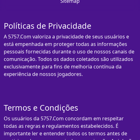
Sitemap
Políticas de Privacidade
A 5757.Com valoriza a privacidade de seus usuários e
está empenhada em proteger todas as informações
pessoais fornecidas durante o uso de nossos canais de
comunicação. Todos os dados coletados são utilizados
exclusivamente para fins de melhoria contínua da
experiência de nossos jogadores.
Termos e Condições
Os usuários da 5757.Com concordam em respeitar
todas as regras e regulamentos estabelecidos. É
importante ler e entender todos os termos antes de