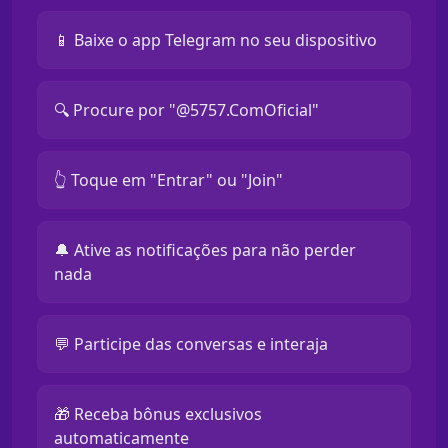
📱 Baixe o app Telegram no seu dispositivo
🔍 Procure por "@5757.ComOficial"
👆 Toque em "Entrar" ou "Join"
🔔 Ative as notificações para não perder
nada
💬 Participe das conversas e interaja
🎁 Receba bônus exclusivos
automaticamente