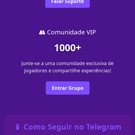
Falar Suporte
👥 Comunidade VIP
1000+
Junte-se a uma comunidade exclusiva de
jogadores e compartilhe experiências!
Entrar Grupo
📱 Como Seguir no Telegram