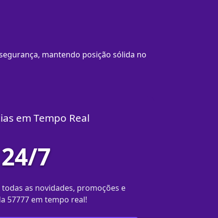
e segurança, mantendo posição sólida no
cias em Tempo Real
24/7
e todas as novidades, promoções e
da 57777 em tempo real!