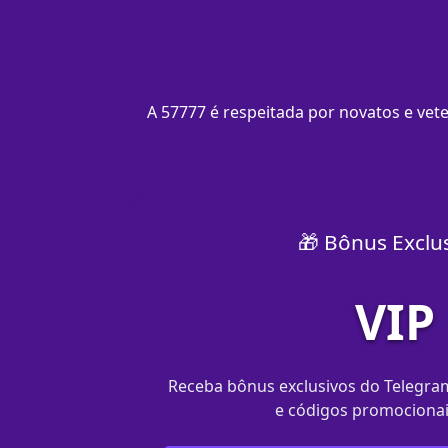
A 57777 é respeitada por novatos e vet
🎁 Bônus Exclu
VIP
Receba bônus exclusivos do Telegra
e códigos promocionai