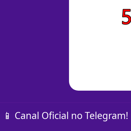
📱 Canal Oficial no Telegram!