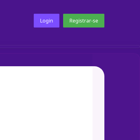
Login
Registrar-se