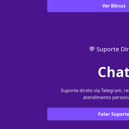
Ver Bônus
💬 Suporte Di
Cha
Suporte direto via Telegram, r
atendimento persona
Falar Suport