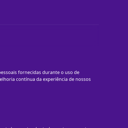
pessoais fornecidas durante o uso de
elhoria contínua da experiência de nossos