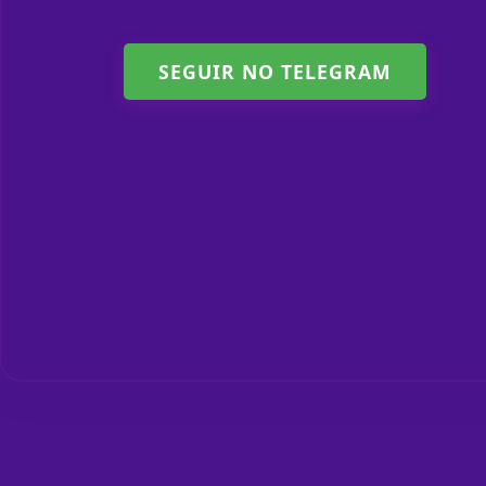
SEGUIR NO TELEGRAM