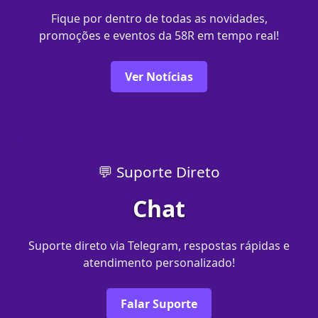
Fique por dentro de todas as novidades,
promoções e eventos da 58R em tempo real!
Ver Notícias
💬 Suporte Direto
Chat
Suporte direto via Telegram, respostas rápidas e
atendimento personalizado!
Falar Suporte