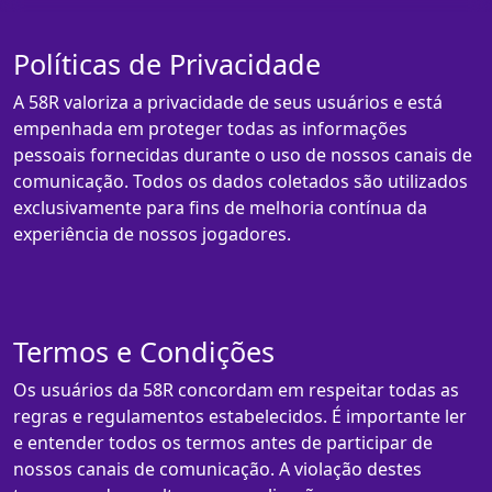
Políticas de Privacidade
A 58R valoriza a privacidade de seus usuários e está
empenhada em proteger todas as informações
pessoais fornecidas durante o uso de nossos canais de
comunicação. Todos os dados coletados são utilizados
exclusivamente para fins de melhoria contínua da
experiência de nossos jogadores.
Termos e Condições
Os usuários da 58R concordam em respeitar todas as
regras e regulamentos estabelecidos. É importante ler
e entender todos os termos antes de participar de
nossos canais de comunicação. A violação destes