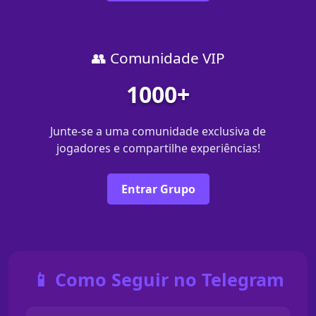
👥 Comunidade VIP
1000+
Junte-se a uma comunidade exclusiva de
jogadores e compartilhe experiências!
Entrar Grupo
📱 Como Seguir no Telegram