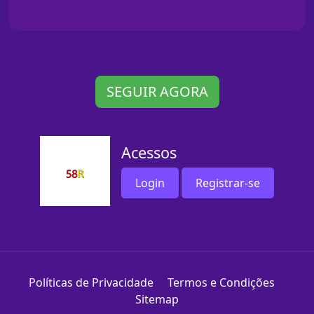
SEGUIR AGORA
Acessos
Login
Registrar-se
Políticas de Privacidade
Termos e Condições
Sitemap