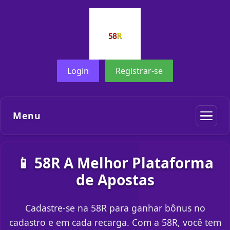
Login
Registrar-se
Menu
📱 58R A Melhor Plataforma
de Apostas
Cadastre-se na 58R para ganhar bônus no
cadastro e em cada recarga. Com a 58R, você tem