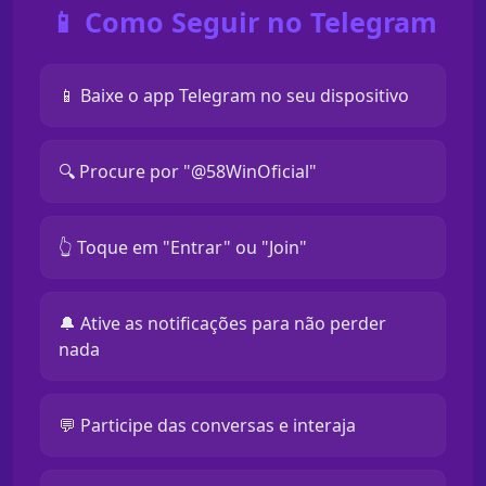
📱 Como Seguir no Telegram
📱 Baixe o app Telegram no seu dispositivo
🔍 Procure por "@58WinOficial"
👆 Toque em "Entrar" ou "Join"
🔔 Ative as notificações para não perder
nada
💬 Participe das conversas e interaja