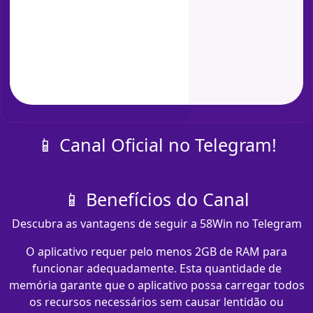
📱 Canal Oficial no Telegram!
📱 Benefícios do Canal
Descubra as vantagens de seguir a 58Win no Telegram
O aplicativo requer pelo menos 2GB de RAM para
funcionar adequadamente. Esta quantidade de
memória garante que o aplicativo possa carregar todos
os recursos necessários sem causar lentidão ou