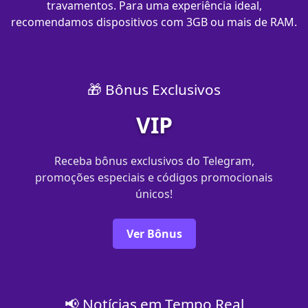
travamentos. Para uma experiência ideal,
recomendamos dispositivos com 3GB ou mais de RAM.
🎁 Bônus Exclusivos
VIP
Receba bônus exclusivos do Telegram,
promoções especiais e códigos promocionais
únicos!
Ver Bônus
📢 Notícias em Tempo Real