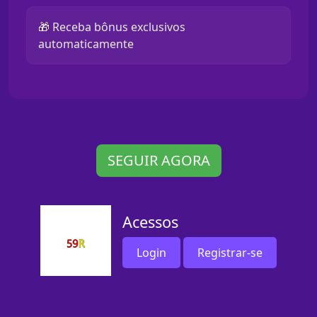
🎁 Receba bônus exclusivos
automaticamente
SEGUIR AGORA
Acessos
Login
Registrar-se