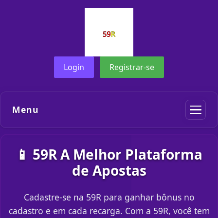
Login
Registrar-se
Menu
📱 59R A Melhor Plataforma
de Apostas
Cadastre-se na 59R para ganhar bônus no
cadastro e em cada recarga. Com a 59R, você tem