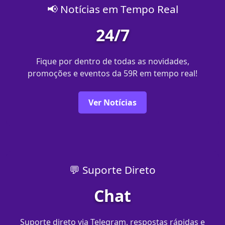
📢 Notícias em Tempo Real
24/7
Fique por dentro de todas as novidades,
promoções e eventos da 59R em tempo real!
Ver Notícias
💬 Suporte Direto
Chat
Suporte direto via Telegram, respostas rápidas e