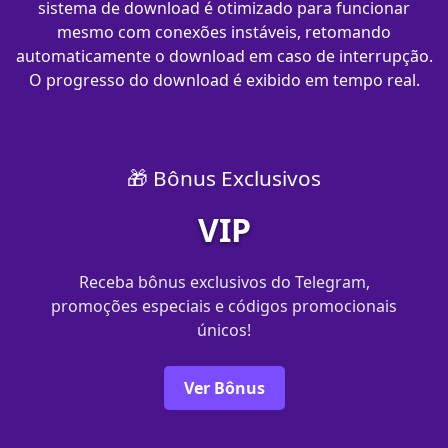
sistema de download é otimizado para funcionar
mesmo com conexões instáveis, retomando
automaticamente o download em caso de interrupção.
O progresso do download é exibido em tempo real.
🎁 Bônus Exclusivos
VIP
Receba bônus exclusivos do Telegram,
promoções especiais e códigos promocionais
únicos!
Ver Bônus