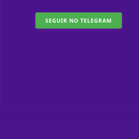
SEGUIR NO TELEGRAM