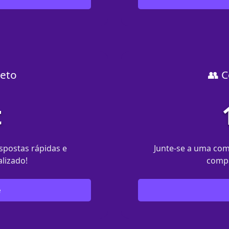
reto
👥 
t
espostas rápidas e
Junte-se a uma com
lizado!
compa
e