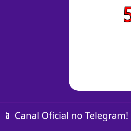
📱 Canal Oficial no Telegram!