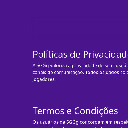
Políticas de Privacida
A 5GGg valoriza a privacidade de seus usu
canais de comunicação. Todos os dados cole
jogadores.
Termos e Condições
Os usuários da 5GGg concordam em respeita