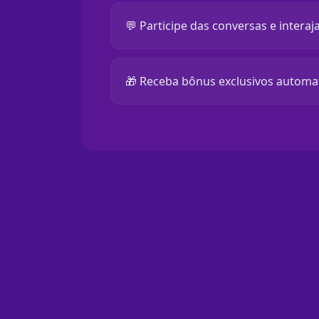
💬 Participe das conversas e interaj
🎁 Receba bônus exclusivos autom