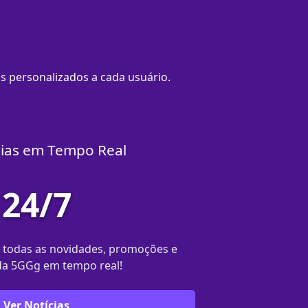
os personalizados a cada usuário.
cias em Tempo Real
24/7
e todas as novidades, promoções e
da 5GGg em tempo real!
Ver Notícias