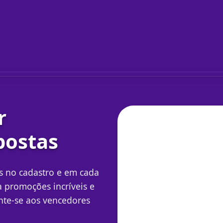
r
postas
s no cadastro e em cada
 promoções incríveis e
unte-se aos vencedores