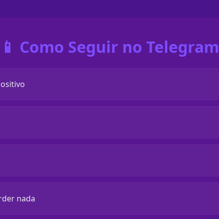
📱 Como Seguir no Telegram
ositivo
"
erder nada