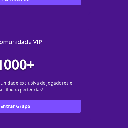
Comunidade VIP
1000+
unidade exclusiva de jogadores e
rtilhe experiências!
Entrar Grupo