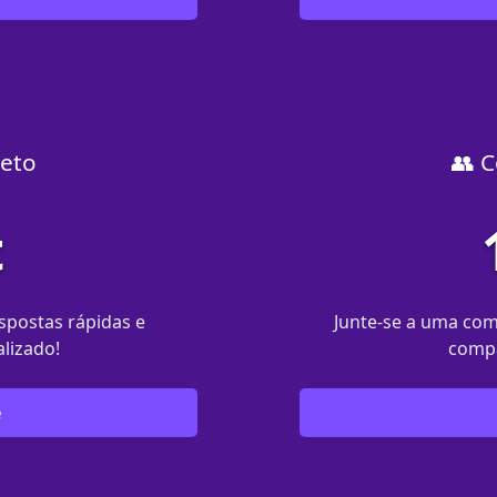
reto
👥 
t
espostas rápidas e
Junte-se a uma com
lizado!
compa
e