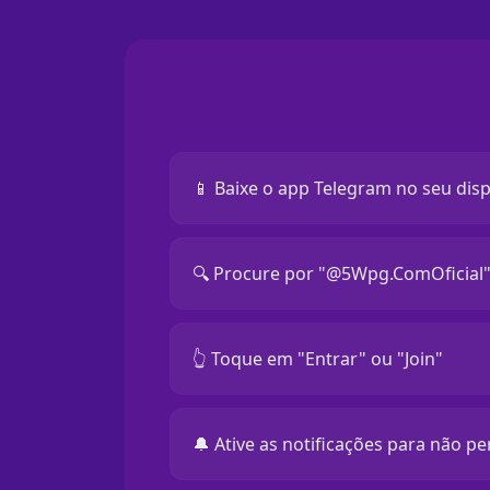
📱 Baixe o app Telegram no seu disp
🔍 Procure por "@5Wpg.ComOficial
👆 Toque em "Entrar" ou "Join"
🔔 Ative as notificações para não p