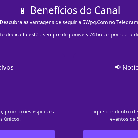
📱 Benefícios do Canal
Descubra as vantagens de seguir a 5Wpg.Com no Telegra
rte dedicado estão sempre disponíveis 24 horas por dia, 
sivos
📢 Notí
m, promoções especiais
Fique por dentro d
s únicos!
eventos da