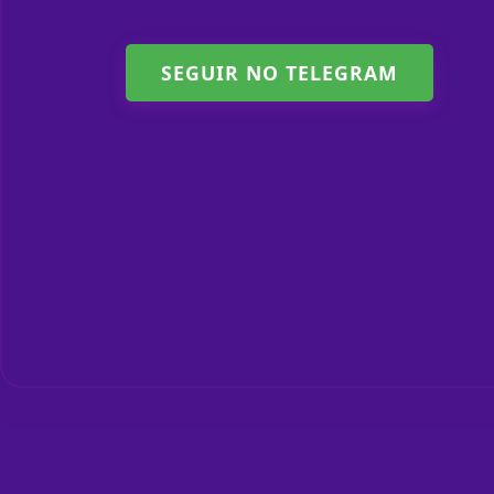
SEGUIR NO TELEGRAM