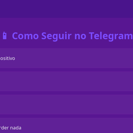
📱 Como Seguir no Telegram
ositivo
erder nada