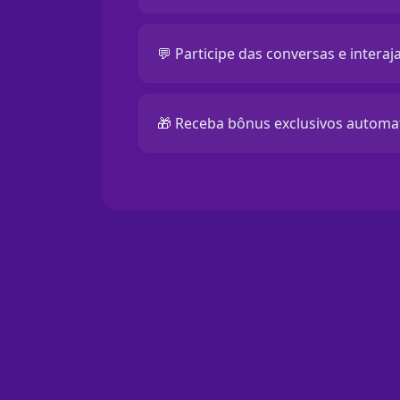
💬 Participe das conversas e interaj
🎁 Receba bônus exclusivos autom