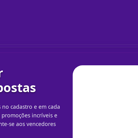
r
postas
s no cadastro e em cada
 promoções incríveis e
unte-se aos vencedores