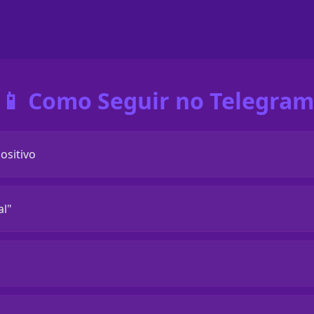
📱 Como Seguir no Telegram
ositivo
al"