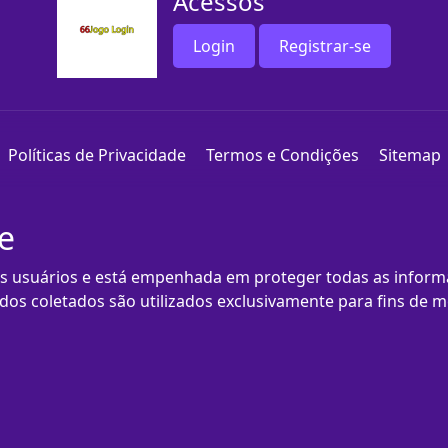
Acessos
Login
Registrar-se
Políticas de Privacidade
Termos e Condições
Sitemap
de
eus usuários e está empenhada em proteger todas as inform
os coletados são utilizados exclusivamente para fins de m