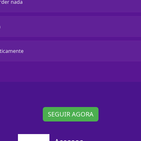
erder nada
a
aticamente
SEGUIR AGORA