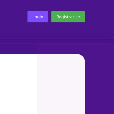
Login
Registrar-se