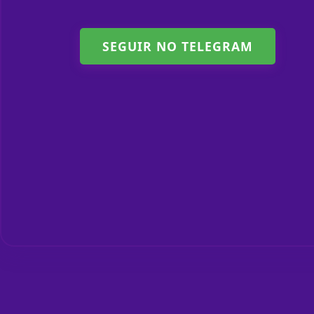
SEGUIR NO TELEGRAM