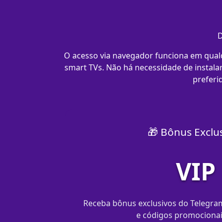
D
O acesso via navegador funciona em qual
smart TVs. Não há necessidade de instala
preferi
🎁 Bônus Exclu
VIP
Receba bônus exclusivos do Telegra
e códigos promocionai