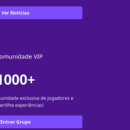
Ver Notícias
Comunidade VIP
1000+
unidade exclusiva de jogadores e
rtilhe experiências!
Entrar Grupo