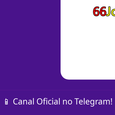
📱 Canal Oficial no Telegram!