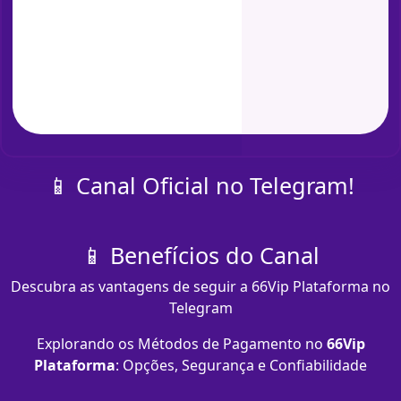
📱 Canal Oficial no Telegram!
📱 Benefícios do Canal
Descubra as vantagens de seguir a 66Vip Plataforma no
Telegram
Explorando os Métodos de Pagamento no
66Vip
Plataforma
: Opções, Segurança e Confiabilidade