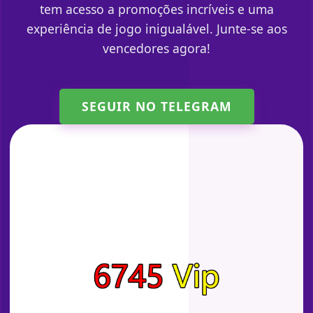
tem acesso a promoções incríveis e uma
experiência de jogo inigualável. Junte-se aos
vencedores agora!
SEGUIR NO TELEGRAM