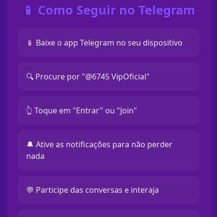
📱 Como Seguir no Telegram
📱 Baixe o app Telegram no seu dispositivo
🔍 Procure por "@6745 VipOficial"
👆 Toque em "Entrar" ou "Join"
🔔 Ative as notificações para não perder
nada
💬 Participe das conversas e interaja