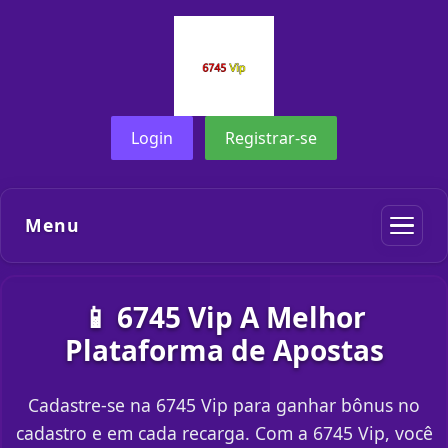
Login
Registrar-se
Menu
📱 6745 Vip A Melhor
Plataforma de Apostas
Cadastre-se na 6745 Vip para ganhar bônus no
cadastro e em cada recarga. Com a 6745 Vip, você