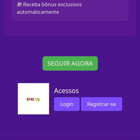
🎁 Receba bônus exclusivos
automaticamente
SEGUIR AGORA
Acessos
Login
Registrar-se