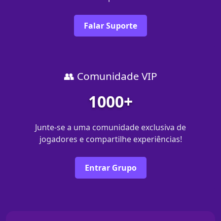
Falar Suporte
👥 Comunidade VIP
1000+
Junte-se a uma comunidade exclusiva de
jogadores e compartilhe experiências!
Entrar Grupo