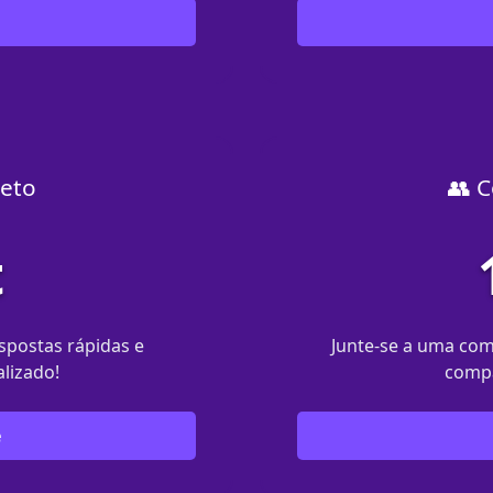
reto
👥 
t
espostas rápidas e
Junte-se a uma com
lizado!
compa
e