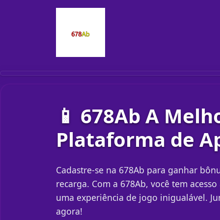
📱 678Ab A Melh
Plataforma de A
Cadastre-se na 678Ab para ganhar bônu
recarga. Com a 678Ab, você tem acesso 
uma experiência de jogo inigualável. J
agora!