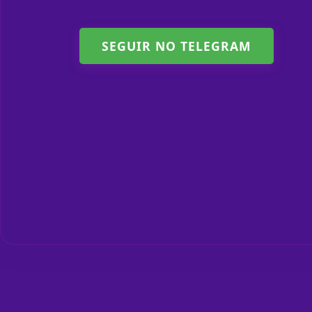
SEGUIR NO TELEGRAM