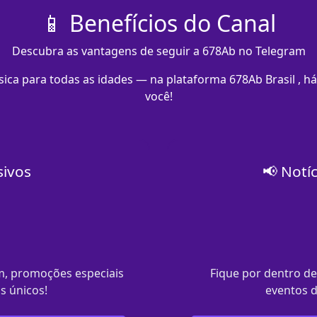
📱 Benefícios do Canal
Descubra as vantagens de seguir a 678Ab no Telegram
sica para todas as idades — na plataforma 678Ab Brasil , h
você!
sivos
📢 Notí
m, promoções especiais
Fique por dentro d
s únicos!
eventos d