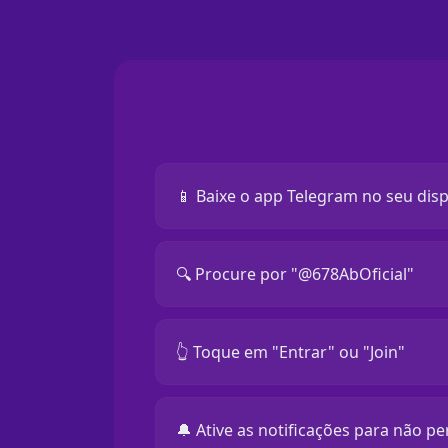
📱 Baixe o app Telegram no seu disp
🔍 Procure por "@678AbOficial"
👆 Toque em "Entrar" ou "Join"
🔔 Ative as notificações para não p