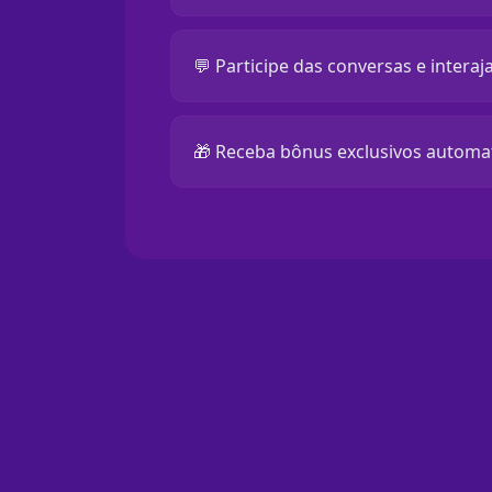
💬 Participe das conversas e interaj
🎁 Receba bônus exclusivos autom