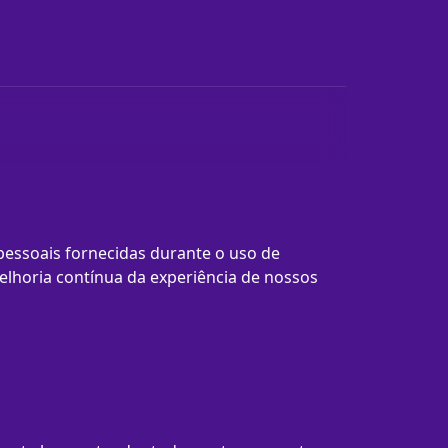
pessoais fornecidas durante o uso de
elhoria contínua da experiência de nossos