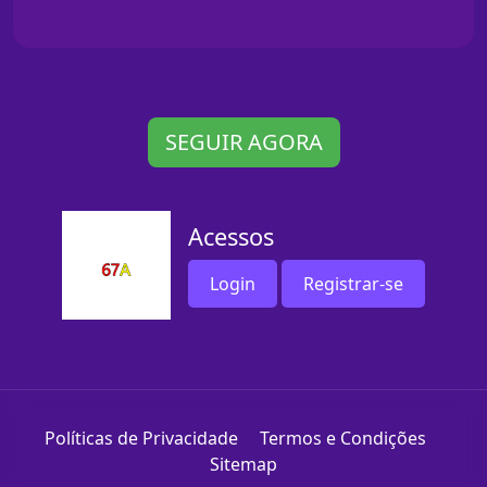
SEGUIR AGORA
Acessos
Login
Registrar-se
Políticas de Privacidade
Termos e Condições
Sitemap