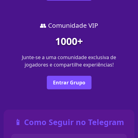
👥 Comunidade VIP
1000+
Junte-se a uma comunidade exclusiva de
jogadores e compartilhe experiências!
Entrar Grupo
📱 Como Seguir no Telegram