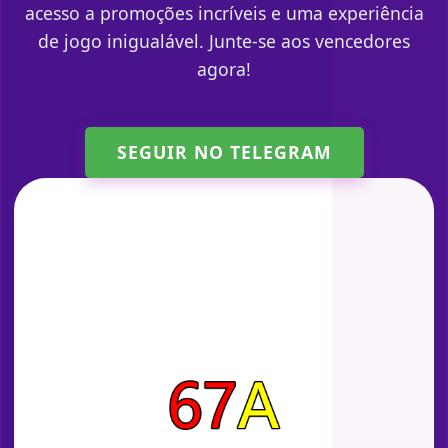
acesso a promoções incríveis e uma experiência
de jogo inigualável. Junte-se aos vencedores
agora!
SEGUIR NO TELEGRAM