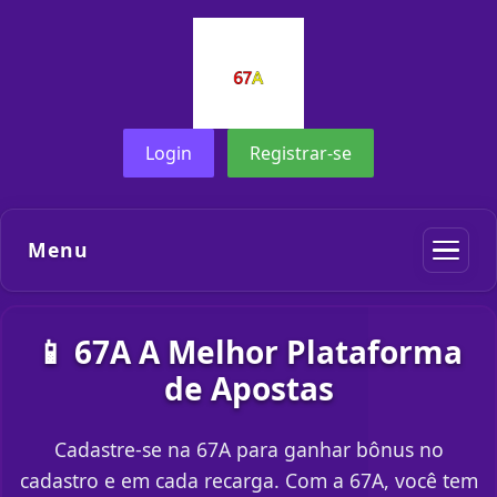
Login
Registrar-se
Menu
📱 67A A Melhor Plataforma
de Apostas
Cadastre-se na 67A para ganhar bônus no
cadastro e em cada recarga. Com a 67A, você tem