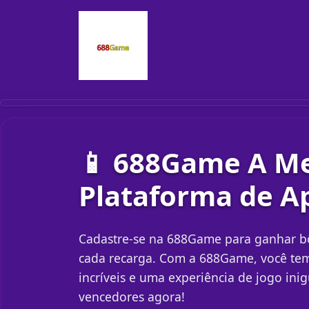
📱 688Game A M
Plataforma de A
Cadastre-se na 688Game para ganhar b
cada recarga. Com a 688Game, você te
incríveis e uma experiência de jogo inig
vencedores agora!