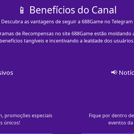
📱 Benefícios do Canal
Descubra as vantagens de seguir a 688Game no Telegram
ramas de Recompensas no site 688Game estão moldando a 
benefícios tangíveis e incentivando a lealdade dos usuários
sivos
📢 Notí
m, promoções especiais
Fique por dentro d
s únicos!
eventos da