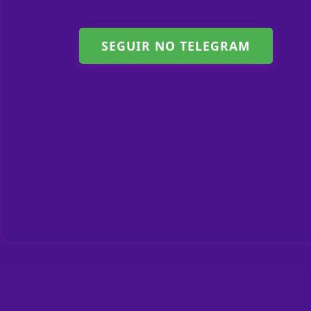
SEGUIR NO TELEGRAM