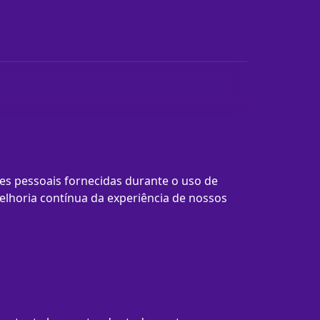
es pessoais fornecidas durante o uso de
elhoria contínua da experiência de nossos