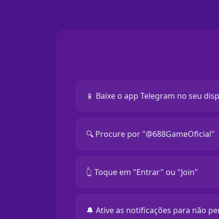
📱 Baixe o app Telegram no seu disp
🔍 Procure por "@688GameOficial"
👆 Toque em "Entrar" ou "Join"
🔔 Ative as notificações para não p