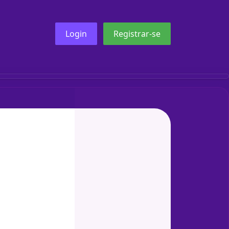
Login
Registrar-se