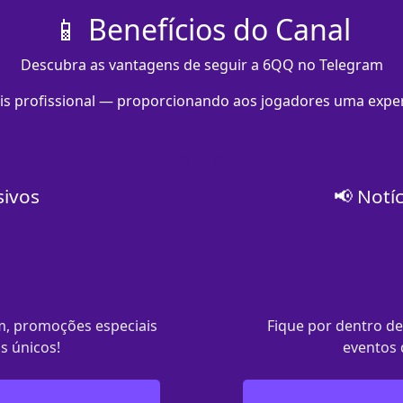
📱 Benefícios do Canal
Descubra as vantagens de seguir a 6QQ no Telegram
s profissional — proporcionando aos jogadores uma experiê
sivos
📢 Notí
m, promoções especiais
Fique por dentro d
s únicos!
eventos 