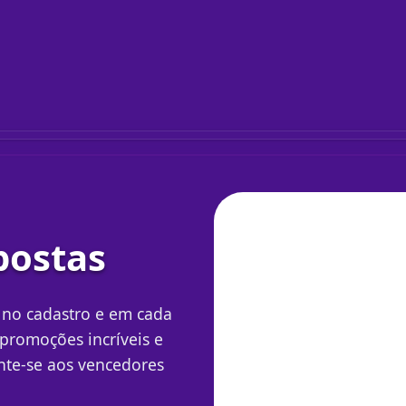
postas
 no cadastro e em cada
promoções incríveis e
unte-se aos vencedores