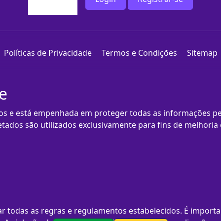
Políticas de Privacidade
Termos e Condições
Sitemap
de
rios e está empenhada em proteger todas as informações pe
tados são utilizados exclusivamente para fins de melhoria
 todas as regras e regulamentos estabelecidos. É importan