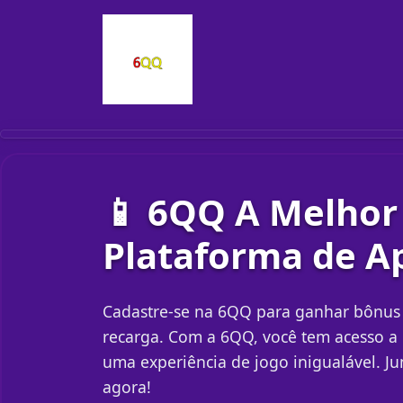
📱 6QQ A Melhor
Plataforma de A
Cadastre-se na 6QQ para ganhar bônus
recarga. Com a 6QQ, você tem acesso a 
uma experiência de jogo inigualável. J
agora!