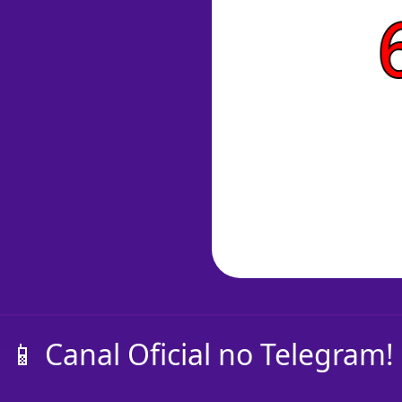
📱 Canal Oficial no Telegram!