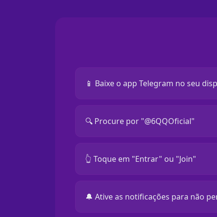
📱 Baixe o app Telegram no seu disp
🔍 Procure por "@6QQOficial"
👆 Toque em "Entrar" ou "Join"
🔔 Ative as notificações para não p