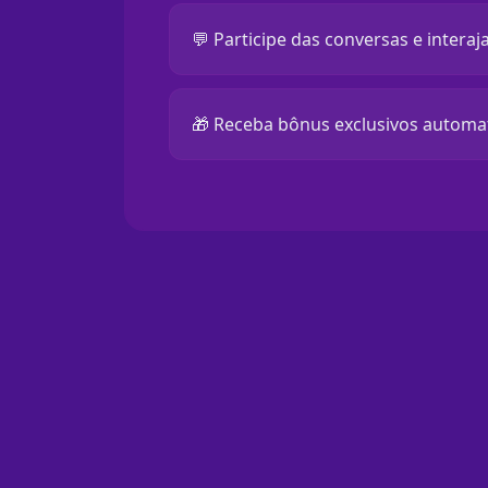
💬 Participe das conversas e interaj
🎁 Receba bônus exclusivos autom