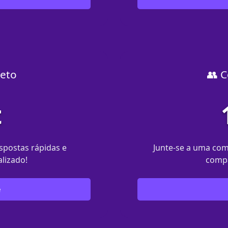
reto
👥 
t
espostas rápidas e
Junte-se a uma com
lizado!
compa
e