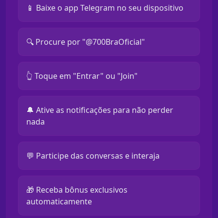
📱 Baixe o app Telegram no seu dispositivo
🔍 Procure por "@700BraOficial"
👆 Toque em "Entrar" ou "Join"
🔔 Ative as notificações para não perder
nada
💬 Participe das conversas e interaja
🎁 Receba bônus exclusivos
automaticamente