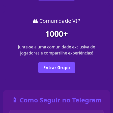
👥 Comunidade VIP
1000+
Junte-se a uma comunidade exclusiva de
jogadores e compartilhe experiências!
Entrar Grupo
📱 Como Seguir no Telegram