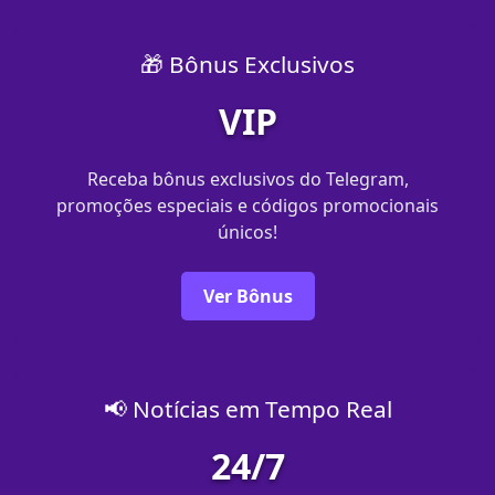
🎁 Bônus Exclusivos
VIP
Receba bônus exclusivos do Telegram,
promoções especiais e códigos promocionais
únicos!
Ver Bônus
📢 Notícias em Tempo Real
24/7