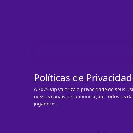
Políticas de Privacida
A 7075 Vip valoriza a privacidade de seus 
nossos canais de comunicação. Todos os dad
jogadores.