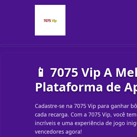
📱 7075 Vip A Me
Plataforma de A
Cadastre-se na 7075 Vip para ganhar b
cada recarga. Com a 7075 Vip, você te
incríveis e uma experiência de jogo inig
vencedores agora!