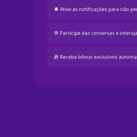
🔔 Ative as notificações para não p
💬 Participe das conversas e interaj
🎁 Receba bônus exclusivos autom