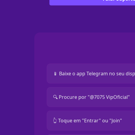
📱 Baixe o app Telegram no seu disp
🔍 Procure por "@7075 VipOficial"
👆 Toque em "Entrar" ou "Join"