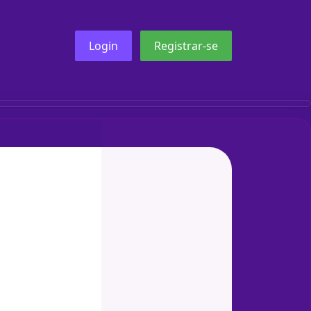
Login
Registrar-se