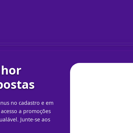
lhor
postas
ônus no cadastro e em
m acesso a promoções
ualável. Junte-se aos