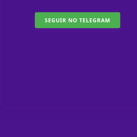
SEGUIR NO TELEGRAM