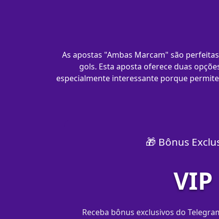
As apostas "Ambas Marcam" são perfeitas
gols. Esta aposta oferece duas opçõ
especialmente interessante porque permit
🎁 Bônus Exclu
VIP
Receba bônus exclusivos do Telegra