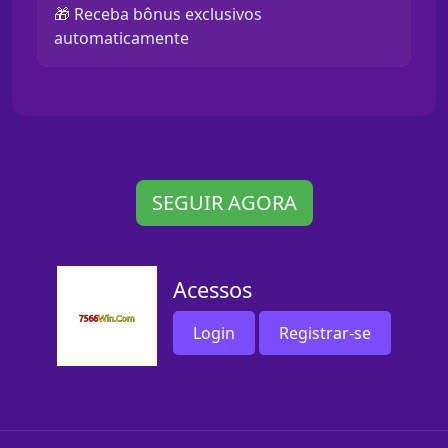
🎁 Receba bônus exclusivos
automaticamente
SEGUIR AGORA
Acessos
Login
Registrar-se