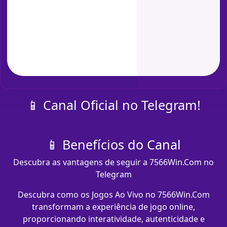
📱 Canal Oficial no Telegram!
📱 Benefícios do Canal
Descubra as vantagens de seguir a 7566Win.Com no
Telegram
Descubra como os Jogos Ao Vivo no 7566Win.Com
transformam a experiência de jogo online,
proporcionando interatividade, autenticidade e