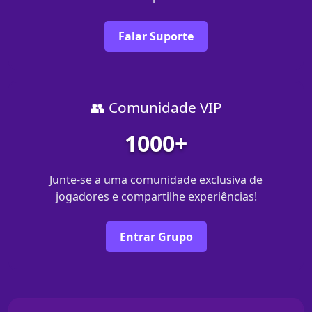
Falar Suporte
👥 Comunidade VIP
1000+
Junte-se a uma comunidade exclusiva de
jogadores e compartilhe experiências!
Entrar Grupo