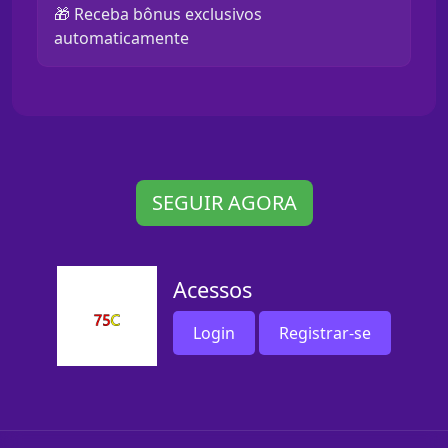
🎁 Receba bônus exclusivos
automaticamente
SEGUIR AGORA
Acessos
Login
Registrar-se