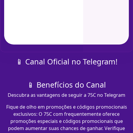
📱 Canal Oficial no Telegram!
📱 Benefícios do Canal
Descubra as vantagens de seguir a 75C no Telegram
Fique de olho em promoções e códigos promocionais
exclusivos: O 75C com​ frequentemente oferece
promoções especiais e códigos promocionais que
podem aumentar suas chances de ganhar. Verifique