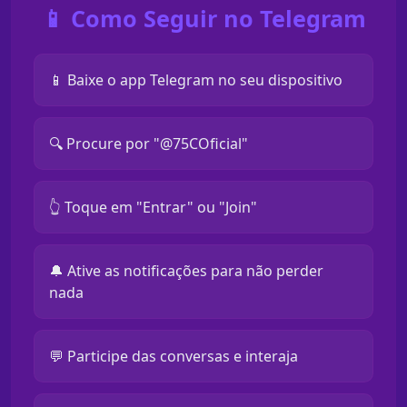
📱 Como Seguir no Telegram
📱 Baixe o app Telegram no seu dispositivo
🔍 Procure por "@75COficial"
👆 Toque em "Entrar" ou "Join"
🔔 Ative as notificações para não perder
nada
💬 Participe das conversas e interaja